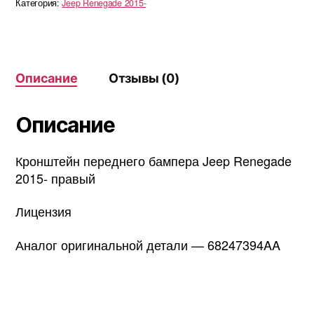
Категория:
Jeep Renegade 2015-
бампера
Jeep
Renegade
2015-
правый
Описание
Отзывы (0)
Описание
Кронштейн переднего бампера Jeep Renegade
2015- правый
Лицензия
Аналог оригинальной детали — 68247394AA