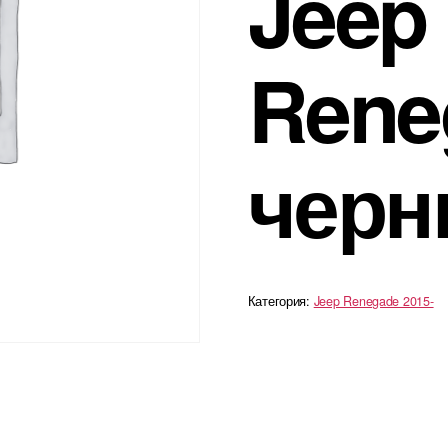
Jeep
Rene
черн
Категория:
Jeep Renegade 2015-