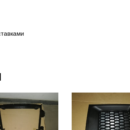
ставками
ы