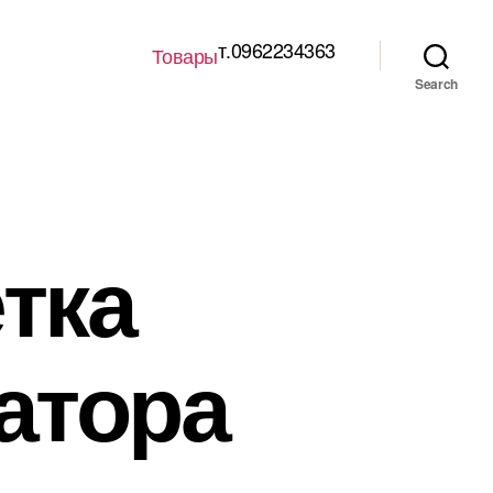
т.0962234363
Товары
Search
тка
атора