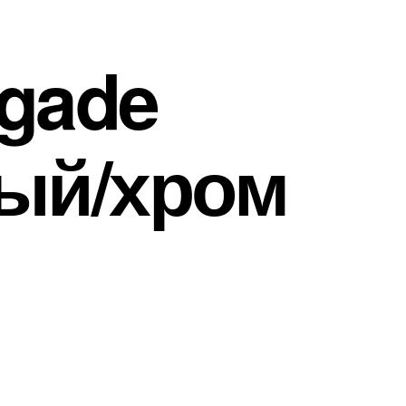
gade
ый/хром